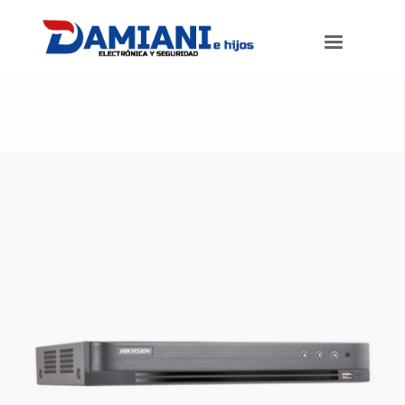
Damiani e hijos
>
Productos
>
DVR TURBO 4.0 8ch H265+ Full HD
1080p 25fps. Con entrada y salida de alarma