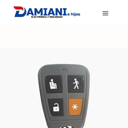
Damiani e hijos
>
Productos
>
Control Remoto Alarma Domiciliaria X-
28 Tx4r 4 Canales