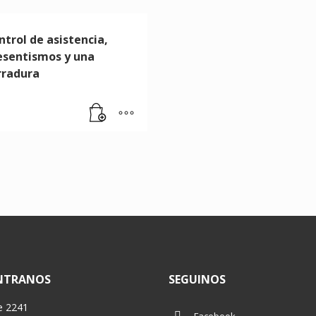
ntrol de asistencia,
esentismos y una
rradura
NTRANOS
SEGUINOS
e 2241
Facebook