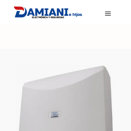
Damiani e hijos
>
Productos
>
Central Alarma Domiciliaria X-28 32
Zonas N32-mpxh