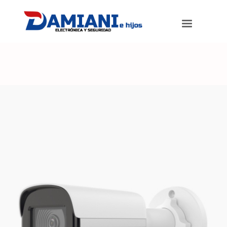
Damiani e hijos
>
Productos
>
Cámara HIKVISION IP 2mpx Bullet.
ColorVu Lite. Lente 2.8mm.