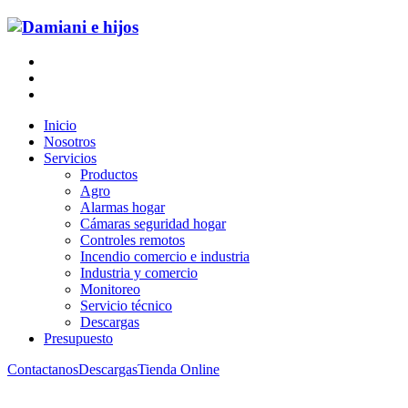
Inicio
Nosotros
Servicios
Productos
Agro
Alarmas hogar
Cámaras seguridad hogar
Controles remotos
Incendio comercio e industria
Industria y comercio
Monitoreo
Servicio técnico
Descargas
Presupuesto
Contactanos
Descargas
Tienda Online
Damiani e hijos
>
Productos
>
Cámara Full HD 4-1 Bullet metálica 