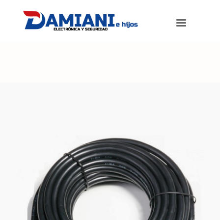
Damiani e hijos
>
Productos
>
Cable HDMI de 10 metros, macho a
macho.