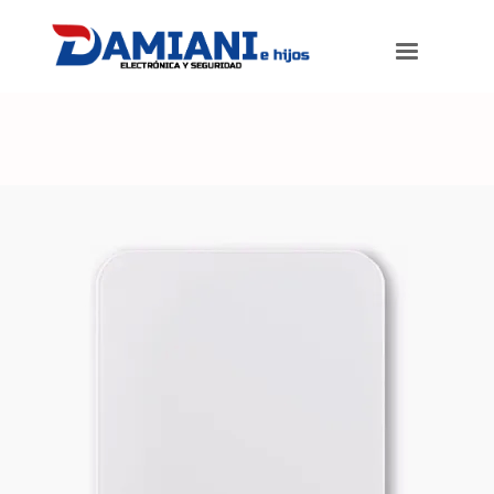
Damiani e hijos
>
Productos
>
Avisador Controlador Celular Sms
Alarma X-28 Com20-mpxh