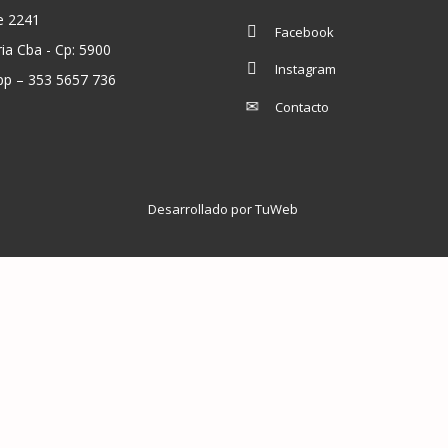
e 2241
Facebook
ria Cba - Cp: 5900
Instagram
p – 353 5657 736
Contacto
Desarrollado por TuWeb